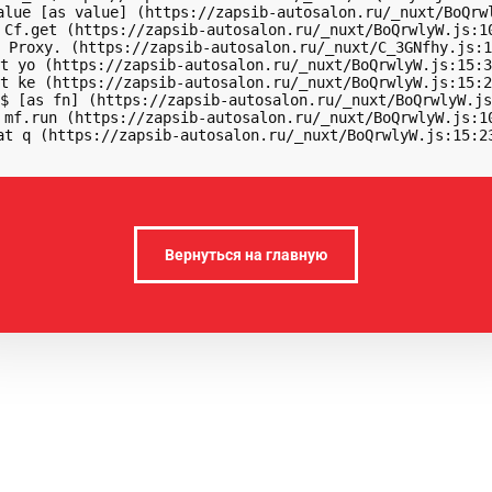
alue [as value] (https://zapsib-autosalon.ru/_nuxt/BoQrwl
 Cf.get (https://zapsib-autosalon.ru/_nuxt/BoQrwlyW.js:10
 Proxy.
 (https://zapsib-autosalon.ru/_nuxt/C_3GNfhy.js:1
t yo (https://zapsib-autosalon.ru/_nuxt/BoQrwlyW.js:15:3
t ke (https://zapsib-autosalon.ru/_nuxt/BoQrwlyW.js:15:2
$ [as fn] (https://zapsib-autosalon.ru/_nuxt/BoQrwlyW.js
 mf.run (https://zapsib-autosalon.ru/_nuxt/BoQrwlyW.js:10
at q (https://zapsib-autosalon.ru/_nuxt/BoQrwlyW.js:15:2
Вернуться на главную