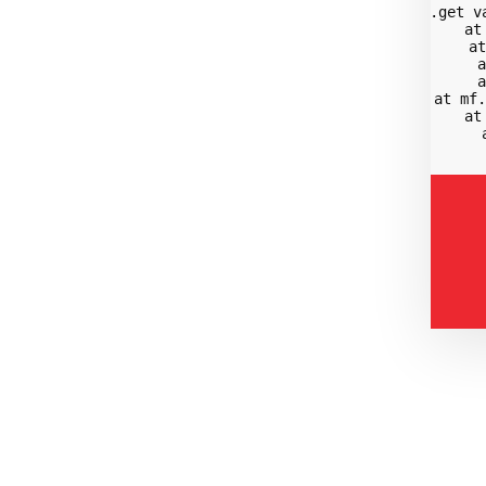
    at Eg.get v
    at
    at
    a
    a
    at mf.
    at
    