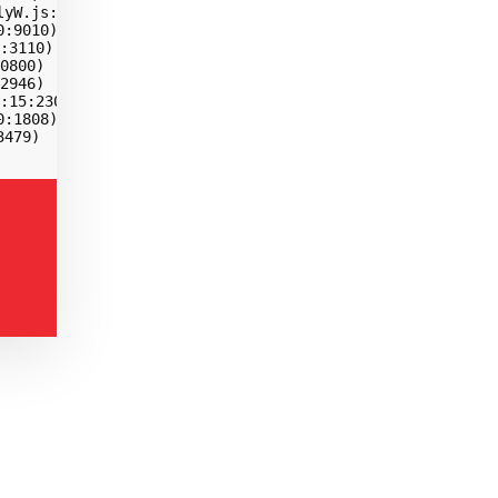
yW.js:10:14840)

:9010)

:3110)

0800)

2946)

:15:23026)

:1808)

3479)