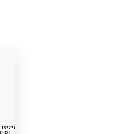
18327)

233)
