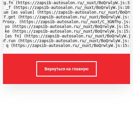
 Eg.fn (https://zapsib-autosalon.ru/_nuxt/BoQrwlyW.js:32:
at _f (https://zapsib-autosalon.ru/_nuxt/BoQrwlyW.js:10:3
alue [as value] (https://zapsib-autosalon.ru/_nuxt/BoQrwl
 Cf.get (https://zapsib-autosalon.ru/_nuxt/BoQrwlyW.js:10
 Proxy.
 (https://zapsib-autosalon.ru/_nuxt/C_3GNfhy.js:1
t yo (https://zapsib-autosalon.ru/_nuxt/BoQrwlyW.js:15:3
t ke (https://zapsib-autosalon.ru/_nuxt/BoQrwlyW.js:15:2
$ [as fn] (https://zapsib-autosalon.ru/_nuxt/BoQrwlyW.js
 mf.run (https://zapsib-autosalon.ru/_nuxt/BoQrwlyW.js:10
at q (https://zapsib-autosalon.ru/_nuxt/BoQrwlyW.js:15:2
Вернуться на главную