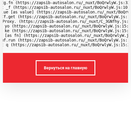
 Eg.fn (https://zapsib-autosalon.ru/_nuxt/BoQrwlyW.js:32:
at _f (https://zapsib-autosalon.ru/_nuxt/BoQrwlyW.js:10:3
alue [as value] (https://zapsib-autosalon.ru/_nuxt/BoQrwl
 Cf.get (https://zapsib-autosalon.ru/_nuxt/BoQrwlyW.js:10
 Proxy.
 (https://zapsib-autosalon.ru/_nuxt/C_3GNfhy.js:1
t yo (https://zapsib-autosalon.ru/_nuxt/BoQrwlyW.js:15:3
t ke (https://zapsib-autosalon.ru/_nuxt/BoQrwlyW.js:15:2
$ [as fn] (https://zapsib-autosalon.ru/_nuxt/BoQrwlyW.js
 mf.run (https://zapsib-autosalon.ru/_nuxt/BoQrwlyW.js:10
at q (https://zapsib-autosalon.ru/_nuxt/BoQrwlyW.js:15:2
Вернуться на главную