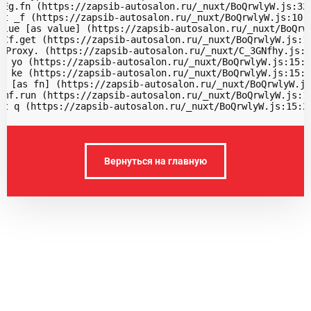
 Eg.fn (https://zapsib-autosalon.ru/_nuxt/BoQrwlyW.js:32:
at _f (https://zapsib-autosalon.ru/_nuxt/BoQrwlyW.js:10:3
alue [as value] (https://zapsib-autosalon.ru/_nuxt/BoQrwl
 Cf.get (https://zapsib-autosalon.ru/_nuxt/BoQrwlyW.js:10
 Proxy.
 (https://zapsib-autosalon.ru/_nuxt/C_3GNfhy.js:1
t yo (https://zapsib-autosalon.ru/_nuxt/BoQrwlyW.js:15:3
t ke (https://zapsib-autosalon.ru/_nuxt/BoQrwlyW.js:15:2
$ [as fn] (https://zapsib-autosalon.ru/_nuxt/BoQrwlyW.js
 mf.run (https://zapsib-autosalon.ru/_nuxt/BoQrwlyW.js:10
at q (https://zapsib-autosalon.ru/_nuxt/BoQrwlyW.js:15:2
Вернуться на главную